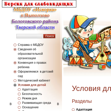
Справка о МБДОУ
Сведения об
образовательной
организации
Конвенция о правах
ребенка
Оформляемся в детский
сад
Методический кабинет
Условия для детей
Условия дл
Адаптация
Безопасность
Режим дня
Разделы
Развивающая среда
В
В
Оснащение
Адаптация